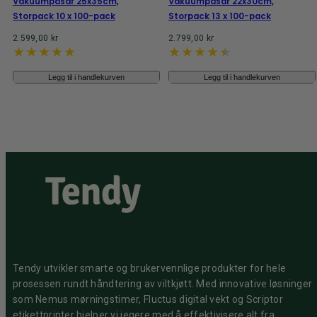
Vakuumpåsar 25x35cm,
Vakuumpåsar 22x30cm,
Storpack 10 x 100-pack
Storpack 13 x 100-pack
Normalpris
Normalpris
2.599,00 kr
2.799,00 kr
Legg til i handlekurven
Legg til i handlekurven
Tendy utvikler smarte og brukervennlige produkter for hele
prosessen rundt håndtering av viltkjøtt. Med innovative løsninger
som Nemus mørningstimer, Fluctus digital vekt og Scriptor
etikettprinter hjelper vi jegere med å effektivisere alt fra