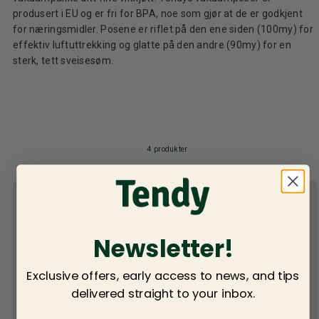
produsert i EU og er fri for BPA, noe som gjør at de er godkjent
for næringsmidler. Posene er riflet på den ene siden (100my) for
effektiv luftuttrekking og glatte på den andre (90my) for en
sterk, tett sveisesøm.
4 produkter
Newsletter!
Exclusive offers, early access to news, and tips
delivered straight to your inbox.