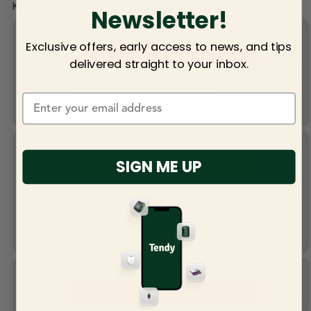
Köps ofta tillsammans med
Newsletter!
Exclusive offers, early access to news, and tips
delivered straight to your inbox.
4-pack Scriptor etiketter 76x50
Normalpris
€44,95
SIGN ME UP
Tendy paket - Scriptor, Libra & 4 pack
etiketter
Normalpris
€249,95