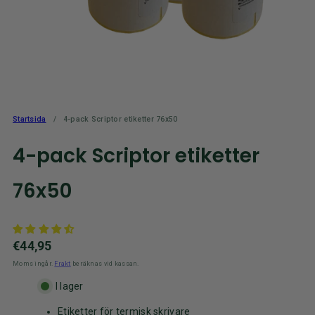
Startsida
4-pack Scriptor etiketter 76x50
4-pack Scriptor etiketter
76x50
Normalpris
€44,95
Moms ingår.
Frakt
beräknas vid kassan.
I lager
Etiketter för termisk skrivare